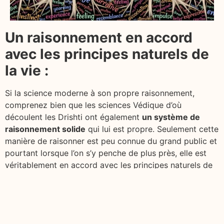
Un raisonnement en accord
avec les principes naturels de
la vie :
Si la science moderne à son propre raisonnement,
comprenez bien que les sciences Védique d’où
découlent les Drishti ont également
un système de
raisonnement solide
qui lui est propre. Seulement cette
manière de raisonner est peu connue du grand public et
pourtant lorsque l’on s’y penche de plus près, elle est
véritablement en accord avec les principes naturels de
la vie.
Dès lors que nous sommes initiés aux arts ancestraux,
d’où qu’ils viennent, il est inconcevable d’en manipuler
les principes.
Tout l’art est d’étudier l’ensemble de ces