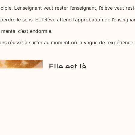
ciple. L’enseignant veut rester l’enseignant, l’élève veut reste
 perdre le sens. Et l’élève attend l’approbation de l’enseigna
e mental c’est endormie.
s réussit à surfer au moment où la vague de l’expérience c
Elle est là
La connaissance éternelle est là, tap
que le tumulte intérieur se taise pour 
 en
Faites votre demande