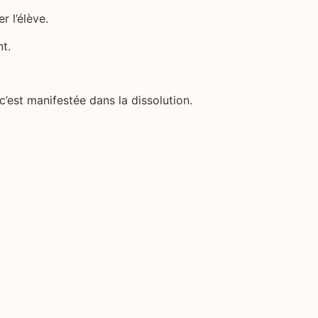
r l’élève.
nt.
’est manifestée dans la dissolution.
ie dans l’ombre, attendant patiemment
enfin se révéler.