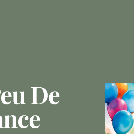
Peu De
ance